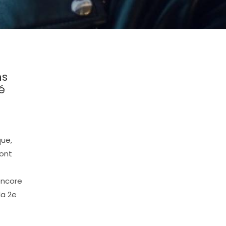
ns
é
que,
font
 encore
la 2e