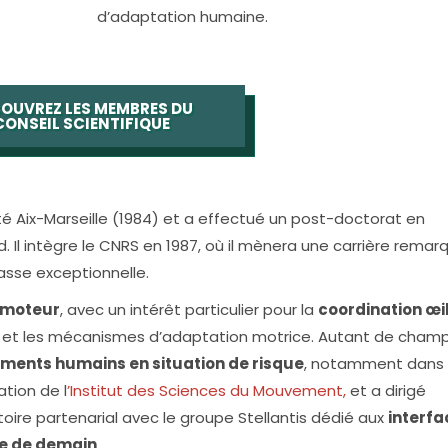
d’adaptation humaine.
OUVREZ LES MEMBRES DU
CONSEIL SCIENTIFIQUE
té Aix-Marseille (1984) et a effectué un post-doctorat en
rd. Il intègre le CNRS en 1987, où il mènera une carrière remar
asse exceptionnelle.
i moteur
, avec un intérêt particulier pour la
coordination œi
et les mécanismes d’adaptation motrice. Autant de champ
ents humains en situation de risque
, notamment dans 
ation de l
’Institut des Sciences du Mouvement,
et a dirigé
oire partenarial avec le groupe Stellantis dédié aux
interfa
le de demain
.