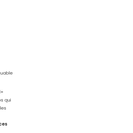
quable
l-
s qui
les
ces