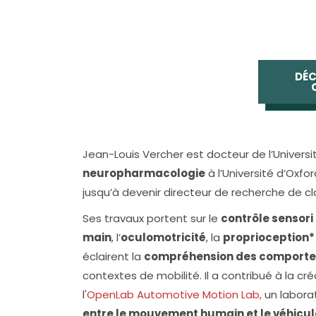
DÉC
Jean-Louis Vercher est docteur de l’Universi
neuropharmacologie
à l’Université d’Oxfo
jusqu’à devenir directeur de recherche de cl
Ses travaux portent sur le
contrôle sensor
main
, l’
oculomotricité
, la
proprioception*
éclairent la
compréhension des comportem
contextes de mobilité. Il a contribué à la cré
l'
OpenLab Automotive Motion Lab,
un laborat
entre le mouvement humain et le véhicu