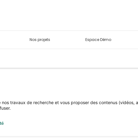
Nos projets
Espace Démo
de nos travaux de recherche et vous proposer des contenus (vidéos,
fuser.
té
©
PaPrika Studio
, la valeur ajoutée à vos outils digitaux - 2022