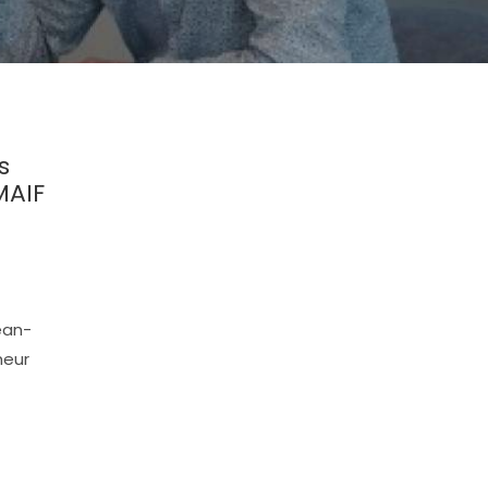
s
MAIF
ean-
heur