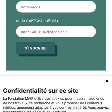
aEchb
code CAPTCHA :
S'INSCRIRE
Gérer les cookies
Fondation MAIF
Confidentialité sur ce site
275 rue du Stade, 79180 CHAURAY
La Fondation MAIF utilise des cookies pour mesurer l'audience
Téléphone : 05.49.73.87.04
de nos travaux de recherche et vous proposer des contenus
(vidéos, annonces) adaptés à vos centres d'intérêt. Vous pouvez
Mentions légales
personnaliser vos choix ou tout refuser.